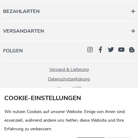
wir Ihnen derzeit gerne telefonisch
BEZAHLARTEN
oder per Mail zur Verfügung.
Montag bis Freitag 08:00 - 12:00
VERSANDARTEN
+43 (0) 5358 2000
daheim@stanglwirt.com
FOLGEN
Versand & Lieferung
Datenschutzerklärung
Unsere AGB
COOKIE-EINSTELLUNGEN
Impressum
Kontakt
Wir nutzen Cookies auf unserer Website. Einige von ihnen sind
Widerruf
essenziell, während andere uns helfen, diese Website und Ihre
Erfahrung zu verbessern.
© 2021 Stanglwirt