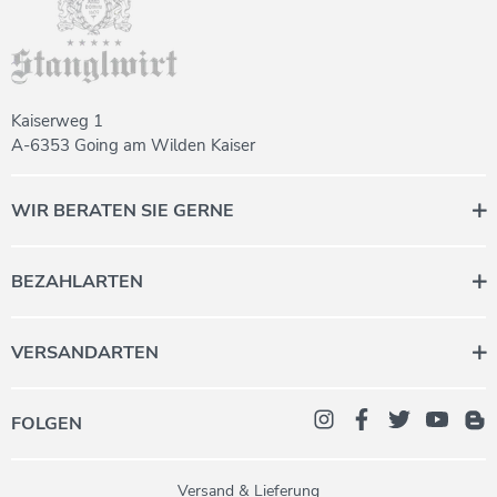
Kaiserweg 1
A-6353 Going am Wilden Kaiser
WIR BERATEN SIE GERNE
Wenn Sie Fragen haben, stehen
wir Ihnen derzeit gerne telefonisch
BEZAHLARTEN
oder per Mail zur Verfügung.
Montag bis Freitag 08:00 - 12:00
VERSANDARTEN
+43 (0) 5358 2000
daheim@stanglwirt.com
FOLGEN
Versand & Lieferung